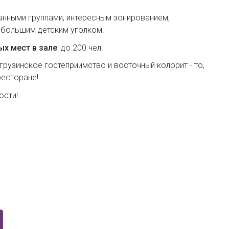
анными группами, интересным зонированием,
 большим детским уголком.
х мест в зале
: до 200 чел.
рузинское гостеприимство и восточный колорит - то,
ресторане!
ости!