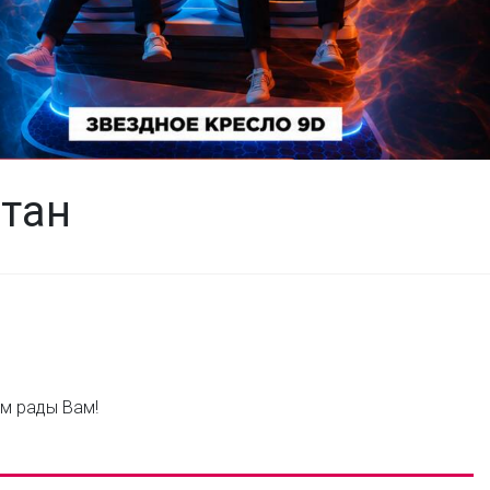
итан
ем рады Вам!