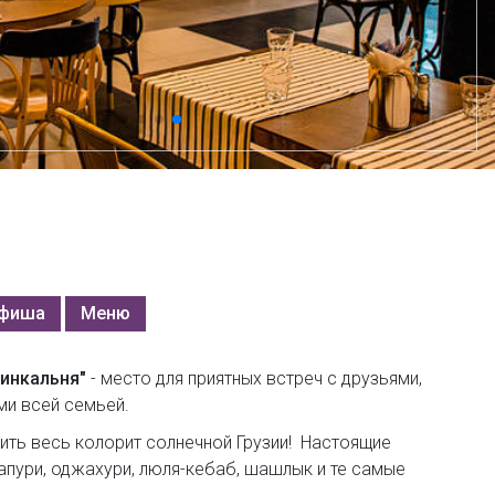
фиша
Меню
инкальня"
- место для приятных встреч с друзьями,
ми всей семьей.
ить весь колорит солнечной Грузии! Настоящие
апури, оджахури, люля-кебаб, шашлык и те самые