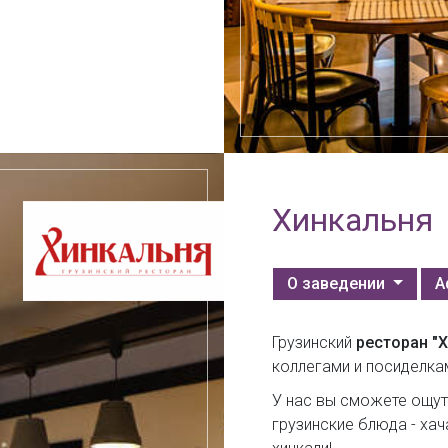
Хинкальня
О заведении
А
Грузинский
ресторан "Х
коллегами и посиделка
У нас вы сможете ощут
грузинские блюда - хач