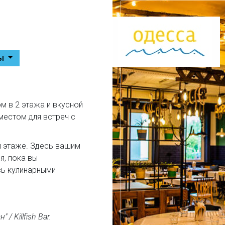
мы
м в 2 этажа и вкусной
местом для встреч с
м этаже. Здесь вашим
, пока вы
сь кулинарными
/ Killfish Bar.