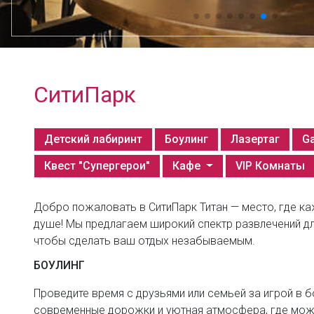
СитиПарк
Детский лабиринт
Боулинг
Лазертаг
G
Квест "Супергерои"
Кафе
VIP Комнаты
Добро пожаловать в СитиПарк Титан — место, где ка
душе! Мы предлагаем широкий спектр развлечений дл
чтобы сделать ваш отдых незабываемым.
БОУЛИНГ
Проведите время с друзьями или семьей за игрой в бо
современные дорожки и уютная атмосфера, где мож